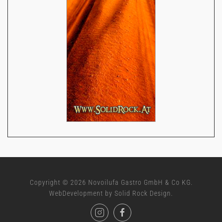
Copyright ©
2026
Novoilufa Gastro GmbH & Co KG.
WebDevelopment by
Solid Rock Design
.